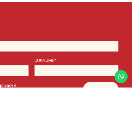
COGNOME*
 privacy
e
riguarda la
y
-
Scintille Web Agency