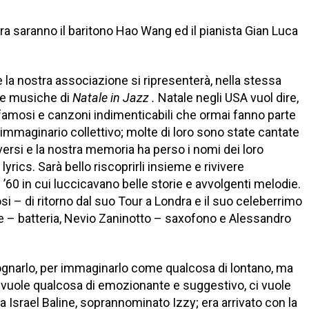
a saranno il baritono Hao Wang ed il pianista Gian Luca
la nostra associazione si ripresenterà, nella stessa
 le musiche di
Natale in Jazz .
Natale negli USA vuol dire,
famosi e canzoni indimenticabili che ormai fanno parte
 immaginario collettivo; molte di loro sono state cantate
iversi e la nostra memoria ha perso i nomi dei loro
lyrics. Sarà bello riscoprirli insieme e rivivere
e ’60 in cui luccicavano belle storie e avvolgenti melodie.
 – di ritorno dal suo Tour a Londra e il suo celeberrimo
e – batteria, Nevio Zaninotto – saxofono e Alessandro
 sognarlo, per immaginarlo come qualcosa di lontano, ma
i vuole qualcosa di emozionante e suggestivo, ci vuole
Israel Baline, soprannominato Izzy; era arrivato con la