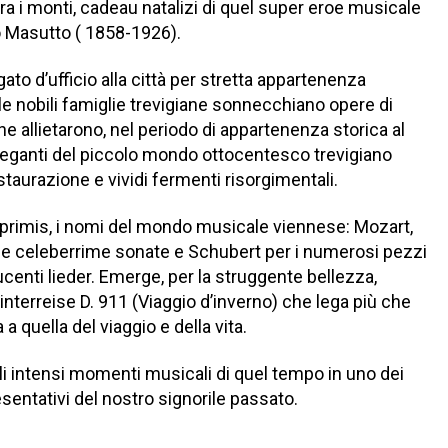
ra i monti, cadeau natalizi di quel super eroe musicale
o Masutto ( 1858-1926).
ato d’ufficio alla città per stretta appartenenza
lle nobili famiglie trevigiane sonnecchiano opere di
 allietarono, nel periodo di appartenenza storica al
leganti del piccolo mondo ottocentesco trevigiano
estaurazione e vividi fermenti risorgimentali.
n primis, i nomi del mondo musicale viennese: Mozart,
 celeberrime sonate e Schubert per i numerosi pezzi
ucenti lieder. Emerge, per la struggente bellezza,
Winterreise D. 911 (Viaggio d’inverno) che lega più che
a quella del viaggio e della vita.
 gli intensi momenti musicali di quel tempo in uno dei
esentativi del nostro signorile passato.