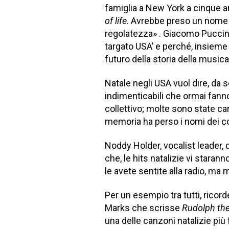
famiglia a New York a cinque ann
of life
. Avrebbe preso un nome n
regolatezza» . Giacomo Puccini 
targato USA’ e perché, insieme
futuro della storia della musica
Natale negli USA vuol dire, da
indimenticabili che ormai fann
collettivo; molte sono state can
memoria ha perso i nomi dei com
Noddy Holder, vocalist leader, d
che, le hits natalizie vi stara
le avete sentite alla radio, ma 
Per un esempio tra tutti, ric
Marks che scrisse
Rudolph th
una delle canzoni natalizie più