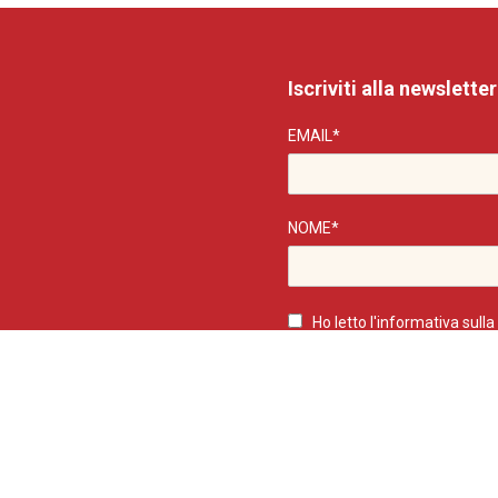
Iscriviti alla newsletter
EMAIL*
NOME*
Ho letto l'
informativa sulla
presto il consenso per quanto 
finalità di ricevere newsletter.
. P.IVA 04602440267
Mappa del sito
–
Privacy polic