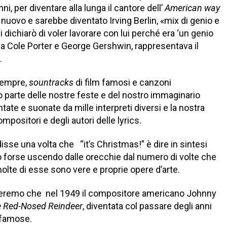
i, per diventare alla lunga il cantore dell’
American way
uovo e sarebbe diventato Irving Berlin, «mix di genio e
dichiarò di voler lavorare con lui perché era ‘un genio
 a Cole Porter e George Gershwin, rappresentava il
.
 sempre,
sountracks
di film famosi e canzoni
o parte delle nostre feste e del nostro immaginario
tate e suonate da mille interpreti diversi e la nostra
positori e degli autori delle lyrics.
isse una volta che “it’s Christmas!” è dire in sintesi
nno forse uscendo dalle orecchie dal numero di volte che
molte di esse sono vere e proprie opere d’arte.
orderemo che nel 1949 il compositore americano Johnny
e Red-Nosed Reindeer
, diventata col passare degli anni
 famose.