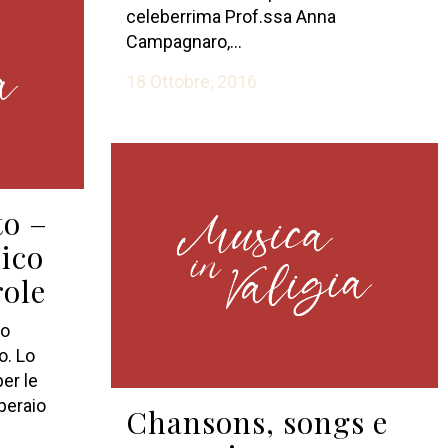
celeberrima Prof.ssa Anna
Campagnaro,...
18 Ottobre, 2016
to –
lico
role
lo
o. Lo
er le
peraio
Chansons, songs e