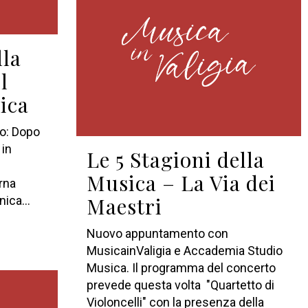
lla
l
ica
to: Dopo
 in
Le 5 Stagioni della
Musica – La Via dei
rna
Maestri
ica...
Nuovo appuntamento con
MusicainValigia e Accademia Studio
Musica. Il programma del concerto
prevede questa volta "Quartetto di
Violoncelli" con la presenza della