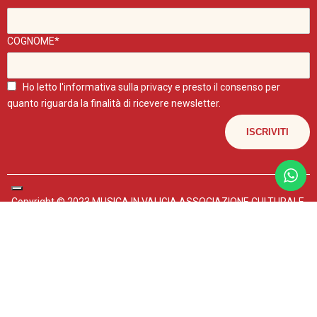
COGNOME*
Ho letto l'
informativa sulla privacy
e presto il consenso per
quanto riguarda la finalità di ricevere newsletter.
Copyright © 2023 MUSICA IN VALIGIA ASSOCIAZIONE CULTURALE.
P.IVA 04602440267
I POST DI QUESTO BLOG SONO UTILIZZABILI PER FINI NON
COMMERCIALI E CITANDO LA FONTE.
Mappa del sito
–
Privacy policy
-
Scintille Web Agency