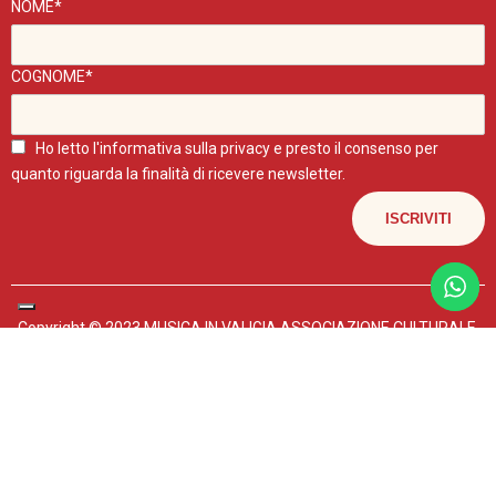
NOME*
COGNOME*
Ho letto l'
informativa sulla privacy
e presto il consenso per
quanto riguarda la finalità di ricevere newsletter.
Copyright © 2023 MUSICA IN VALIGIA ASSOCIAZIONE CULTURALE.
P.IVA 04602440267
I POST DI QUESTO BLOG SONO UTILIZZABILI PER FINI NON
COMMERCIALI E CITANDO LA FONTE.
Mappa del sito
–
Privacy policy
-
Scintille Web Agency