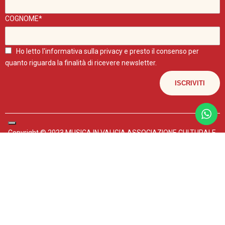
COGNOME*
Ho letto l'
informativa sulla privacy
e presto il consenso per
quanto riguarda la finalità di ricevere newsletter.
Copyright © 2023 MUSICA IN VALIGIA ASSOCIAZIONE CULTURALE.
P.IVA 04602440267
I POST DI QUESTO BLOG SONO UTILIZZABILI PER FINI NON
COMMERCIALI E CITANDO LA FONTE.
Mappa del sito
–
Privacy policy
-
Scintille Web Agency