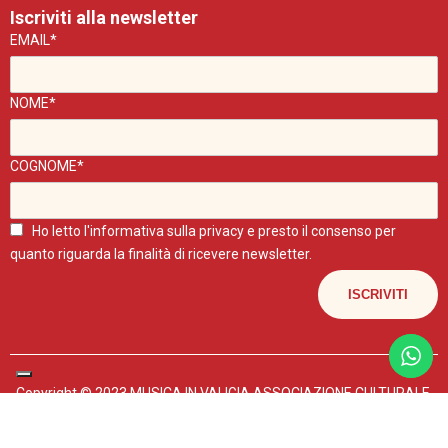
Iscriviti alla newsletter
EMAIL*
NOME*
COGNOME*
Ho letto l'
informativa sulla privacy
e presto il consenso per
quanto riguarda la finalità di ricevere newsletter.
Copyright © 2023 MUSICA IN VALIGIA ASSOCIAZIONE CULTURALE.
P.IVA 04602440267
I POST DI QUESTO BLOG SONO UTILIZZABILI PER FINI NON
COMMERCIALI E CITANDO LA FONTE.