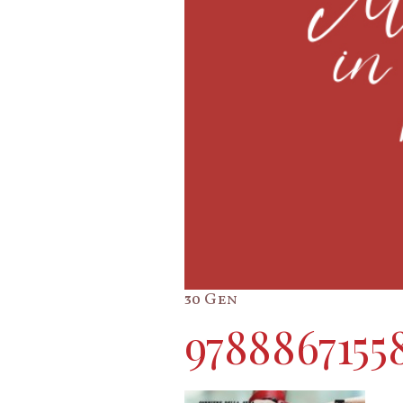
30 Gen
9788867155